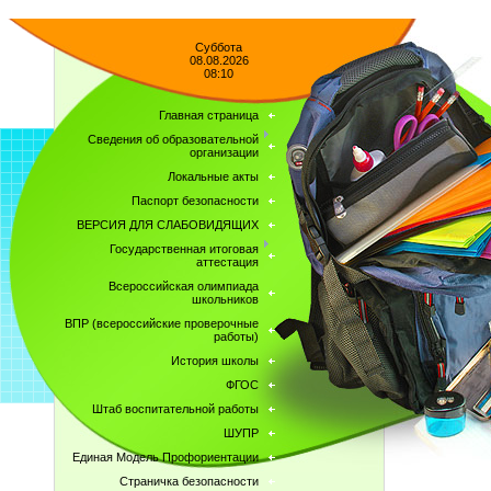
Суббота
08.08.2026
08:10
Главная страница
Сведения об образовательной
организации
Локальные акты
Паспорт безопасности
ВЕРСИЯ ДЛЯ СЛАБОВИДЯЩИХ
Государственная итоговая
аттестация
Всероссийская олимпиада
школьников
ВПР (всероссийские проверочные
работы)
История школы
ФГОС
Штаб воспитательной работы
ШУПР
Единая Модель Профориентации
Страничка безопасности