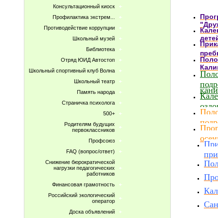
Консультационный киоск
Прог
Профилактика экстрем...
"Дру
Противодействие коррупции
Кале
дете
Школьный музей
Прик
Библиотека
преб
Поло
Отряд ЮИД Автостоп
Кали
Школьный спортивный клуб Волна
Поло
Школьный театр
подр
кани
Память народа
Кале
Страничка психолога
оздо
Поло
500+
подр
Родителям будущих
Прог
первоклассников
осен
Профсоюз
При
FAQ (вопрос/ответ)
при
Пол
Снижение бюрократической
нагрузки педагогических
работников
Про
Финансовая грамотность
Кал
Российский экологический
оператор
Сан
Доска объявлений